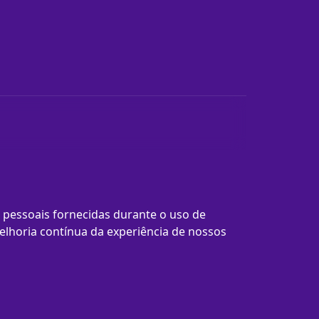
 pessoais fornecidas durante o uso de
elhoria contínua da experiência de nossos