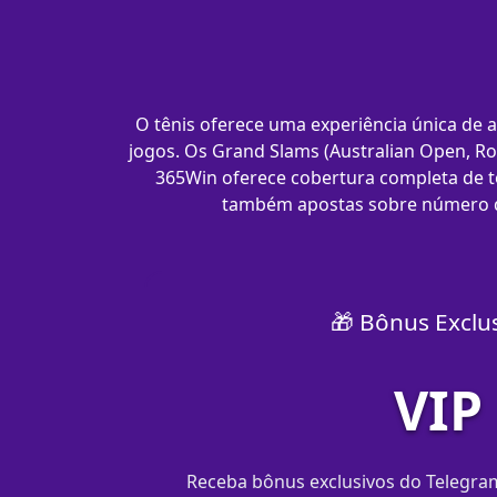
O tênis oferece uma experiência única de a
jogos. Os Grand Slams (Australian Open, R
365Win oferece cobertura completa de t
também apostas sobre número de
🎁 Bônus Exclu
VIP
Receba bônus exclusivos do Telegra