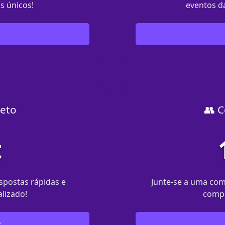
s únicos!
eventos d
reto
👥 
t
espostas rápidas e
Junte-se a uma com
lizado!
compa
e