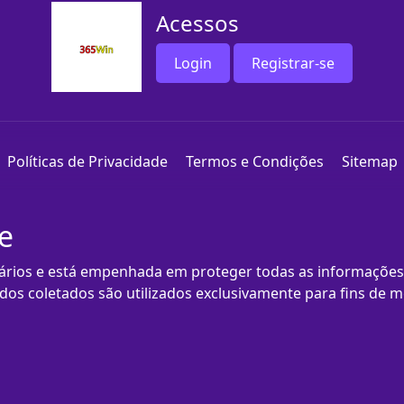
Acessos
Login
Registrar-se
Políticas de Privacidade
Termos e Condições
Sitemap
de
uários e está empenhada em proteger todas as informações
os coletados são utilizados exclusivamente para fins de m