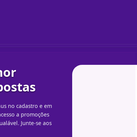
hor
postas
us no cadastro e em
acesso a promoções
ualável. Junte-se aos