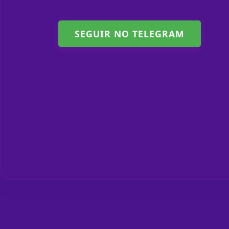
SEGUIR NO TELEGRAM