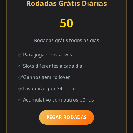
Rodadas Grátis Diárias
50
Rodadas grátis todos os dias
Para jogadores ativos
Slots diferentes a cada dia
Ganhos sem rollover
Disponível por 24 horas
Acumulativo com outros bônus
PEGAR RODADAS