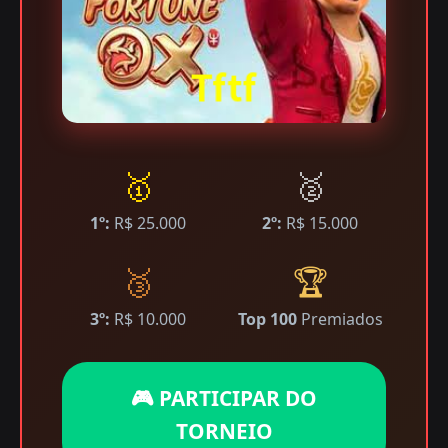
🥇
🥈
1º:
R$ 25.000
2º:
R$ 15.000
🥉
🏆
3º:
R$ 10.000
Top 100
Premiados
🎮 PARTICIPAR DO
TORNEIO