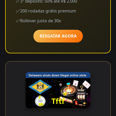
3º depósito: 50% até R$ 2.000
200 rodadas grátis premium
Rollover justo de 30x
RESGATAR AGORA