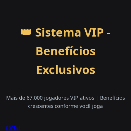
👑 Sistema VIP -
Benefícios
Exclusivos
Mais de 67.000 jogadores VIP ativos | Benefícios
crescentes conforme você joga
888Brl