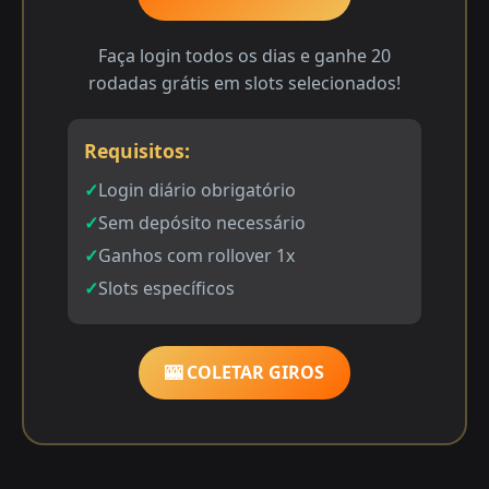
Faça login todos os dias e ganhe 20
rodadas grátis em slots selecionados!
Requisitos:
Login diário obrigatório
Sem depósito necessário
Ganhos com rollover 1x
Slots específicos
🎰 COLETAR GIROS