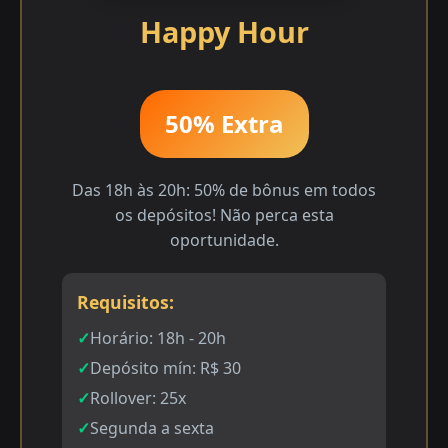
Happy Hour
50% Extra
Das 18h às 20h: 50% de bônus em todos
os depósitos! Não perca esta
oportunidade.
Requisitos:
Horário: 18h - 20h
Depósito mín: R$ 30
Rollover: 25x
Segunda a sexta