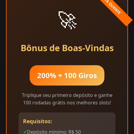
🚀
Bônus de Boas-Vindas
200% + 100 Giros
Triplique seu primeiro depósito e ganhe
100 rodadas grátis nos melhores slots!
Requisitos:
Depósito mínimo: R$ 50