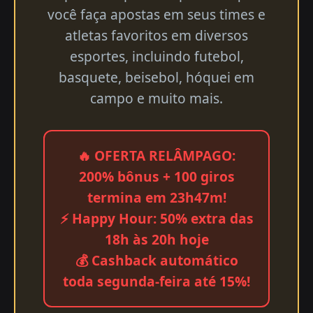
você faça apostas em seus times e
atletas favoritos em diversos
esportes, incluindo futebol,
basquete, beisebol, hóquei em
campo e muito mais.
🔥 OFERTA RELÂMPAGO:
200% bônus + 100 giros
termina em 23h47m!
⚡ Happy Hour: 50% extra das
18h às 20h hoje
💰 Cashback automático
toda segunda-feira até 15%!