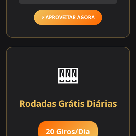
⚡ APROVEITAR AGORA
🎰
Rodadas Grátis Diárias
20 Giros/Dia