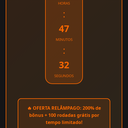
HORAS
:
47
MINUTOS
:
32
SEGUNDOS
🔥
OFERTA RELÂMPAGO:
200% de
bônus + 100 rodadas grátis por
tempo limitado!