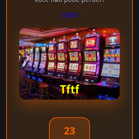
707Bet
23