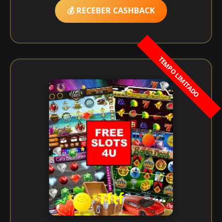
💰 RECEBER CASHBACK