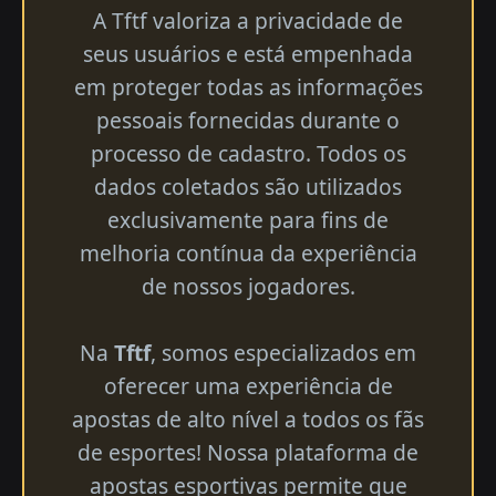
A Tftf valoriza a privacidade de
seus usuários e está empenhada
em proteger todas as informações
pessoais fornecidas durante o
processo de cadastro. Todos os
dados coletados são utilizados
exclusivamente para fins de
melhoria contínua da experiência
de nossos jogadores.
Na
Tftf
, somos especializados em
oferecer uma experiência de
apostas de alto nível a todos os fãs
de esportes! Nossa plataforma de
apostas esportivas permite que