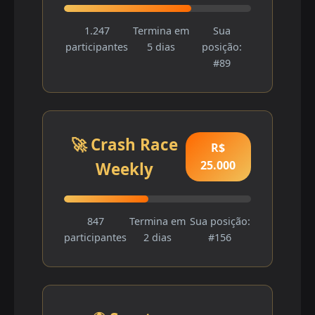
1.247
Termina em
Sua
participantes
5 dias
posição:
#89
🚀 Crash Race
R$
25.000
Weekly
847
Termina em
Sua posição:
participantes
2 dias
#156